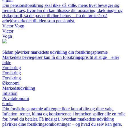
4 min
Din pensionsforsikring skal ikke stå stille, mens livet bevæger sig
fremad. Læs, hvordan du kan tilpasse din opsparing, dækninger og
risikoprofil, så de passer til dine behov – fra de første år på
arbejdsmarkedet til tiden som pensionist.
Victor Vogn
Victor
Vogn
Sådan påvirker markedets udvikling din forsikringspræmie
Markedets bevægelser kan få din forsikringspris til at stige – eller
falde
Forsikring
Forsikring
Forsikring
Økonomi
Markedsudvikling
Inflation
Privatøkonomi
6 min
Din forsikringspræmie afhænger ikke kun af dig og dine valg.
Inflation, renter, klima og konkurrence i branchen spiller alle en rolle
for, hvad du betaler. Få indsigt i, hvordan markedets udvikling
påvirker dine forsikringsomkostninger – og hvad du selv kan gøre.