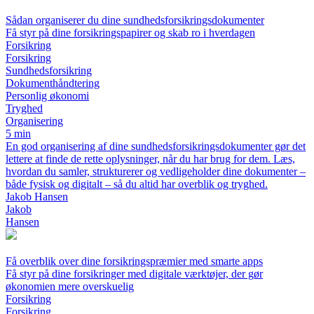
Sådan organiserer du dine sundhedsforsikringsdokumenter
Få styr på dine forsikringspapirer og skab ro i hverdagen
Forsikring
Forsikring
Sundhedsforsikring
Dokumenthåndtering
Personlig økonomi
Tryghed
Organisering
5 min
En god organisering af dine sundhedsforsikringsdokumenter gør det
lettere at finde de rette oplysninger, når du har brug for dem. Læs,
hvordan du samler, strukturerer og vedligeholder dine dokumenter –
både fysisk og digitalt – så du altid har overblik og tryghed.
Jakob Hansen
Jakob
Hansen
Få overblik over dine forsikringspræmier med smarte apps
Få styr på dine forsikringer med digitale værktøjer, der gør
økonomien mere overskuelig
Forsikring
Forsikring