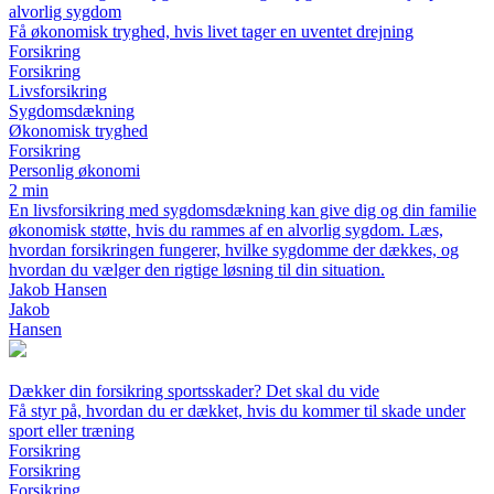
alvorlig sygdom
Få økonomisk tryghed, hvis livet tager en uventet drejning
Forsikring
Forsikring
Livsforsikring
Sygdomsdækning
Økonomisk tryghed
Forsikring
Personlig økonomi
2 min
En livsforsikring med sygdomsdækning kan give dig og din familie
økonomisk støtte, hvis du rammes af en alvorlig sygdom. Læs,
hvordan forsikringen fungerer, hvilke sygdomme der dækkes, og
hvordan du vælger den rigtige løsning til din situation.
Jakob Hansen
Jakob
Hansen
Dækker din forsikring sportsskader? Det skal du vide
Få styr på, hvordan du er dækket, hvis du kommer til skade under
sport eller træning
Forsikring
Forsikring
Forsikring