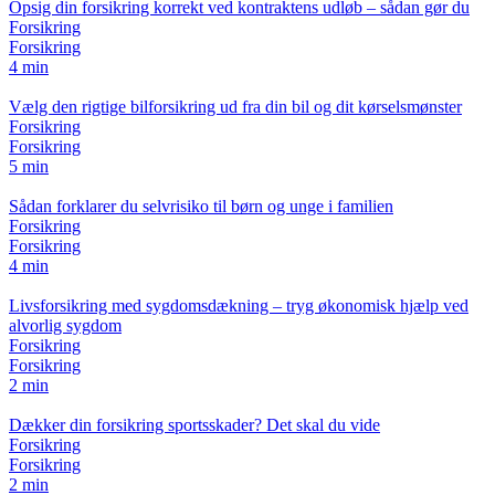
Opsig din forsikring korrekt ved kontraktens udløb – sådan gør du
Forsikring
Forsikring
4 min
Vælg den rigtige bilforsikring ud fra din bil og dit kørselsmønster
Forsikring
Forsikring
5 min
Sådan forklarer du selvrisiko til børn og unge i familien
Forsikring
Forsikring
4 min
Livsforsikring med sygdomsdækning – tryg økonomisk hjælp ved
alvorlig sygdom
Forsikring
Forsikring
2 min
Dækker din forsikring sportsskader? Det skal du vide
Forsikring
Forsikring
2 min