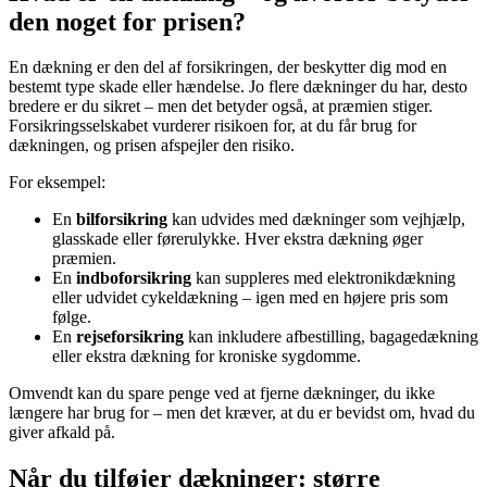
den noget for prisen?
En dækning er den del af forsikringen, der beskytter dig mod en
bestemt type skade eller hændelse. Jo flere dækninger du har, desto
bredere er du sikret – men det betyder også, at præmien stiger.
Forsikringsselskabet vurderer risikoen for, at du får brug for
dækningen, og prisen afspejler den risiko.
For eksempel:
En
bilforsikring
kan udvides med dækninger som vejhjælp,
glasskade eller førerulykke. Hver ekstra dækning øger
præmien.
En
indboforsikring
kan suppleres med elektronikdækning
eller udvidet cykeldækning – igen med en højere pris som
følge.
En
rejseforsikring
kan inkludere afbestilling, bagagedækning
eller ekstra dækning for kroniske sygdomme.
Omvendt kan du spare penge ved at fjerne dækninger, du ikke
længere har brug for – men det kræver, at du er bevidst om, hvad du
giver afkald på.
Når du tilføjer dækninger: større