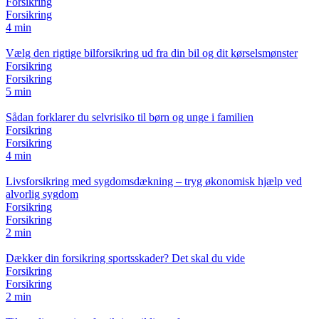
Forsikring
Forsikring
4 min
Vælg den rigtige bilforsikring ud fra din bil og dit kørselsmønster
Forsikring
Forsikring
5 min
Sådan forklarer du selvrisiko til børn og unge i familien
Forsikring
Forsikring
4 min
Livsforsikring med sygdomsdækning – tryg økonomisk hjælp ved
alvorlig sygdom
Forsikring
Forsikring
2 min
Dækker din forsikring sportsskader? Det skal du vide
Forsikring
Forsikring
2 min