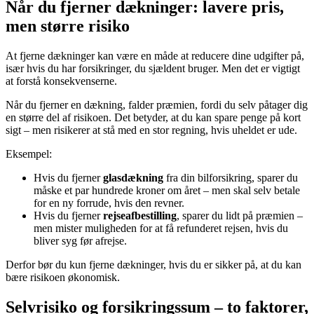
Når du fjerner dækninger: lavere pris,
men større risiko
At fjerne dækninger kan være en måde at reducere dine udgifter på,
især hvis du har forsikringer, du sjældent bruger. Men det er vigtigt
at forstå konsekvenserne.
Når du fjerner en dækning, falder præmien, fordi du selv påtager dig
en større del af risikoen. Det betyder, at du kan spare penge på kort
sigt – men risikerer at stå med en stor regning, hvis uheldet er ude.
Eksempel:
Hvis du fjerner
glasdækning
fra din bilforsikring, sparer du
måske et par hundrede kroner om året – men skal selv betale
for en ny forrude, hvis den revner.
Hvis du fjerner
rejseafbestilling
, sparer du lidt på præmien –
men mister muligheden for at få refunderet rejsen, hvis du
bliver syg før afrejse.
Derfor bør du kun fjerne dækninger, hvis du er sikker på, at du kan
bære risikoen økonomisk.
Selvrisiko og forsikringssum – to faktorer,