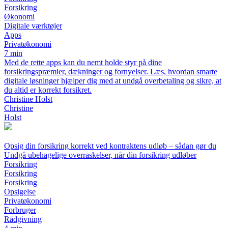
Forsikring
Økonomi
Digitale værktøjer
Apps
Privatøkonomi
7 min
Med de rette apps kan du nemt holde styr på dine
forsikringspræmier, dækninger og fornyelser. Læs, hvordan smarte
digitale løsninger hjælper dig med at undgå overbetaling og sikre, at
du altid er korrekt forsikret.
Christine Holst
Christine
Holst
Opsig din forsikring korrekt ved kontraktens udløb – sådan gør du
Undgå ubehagelige overraskelser, når din forsikring udløber
Forsikring
Forsikring
Forsikring
Opsigelse
Privatøkonomi
Forbruger
Rådgivning