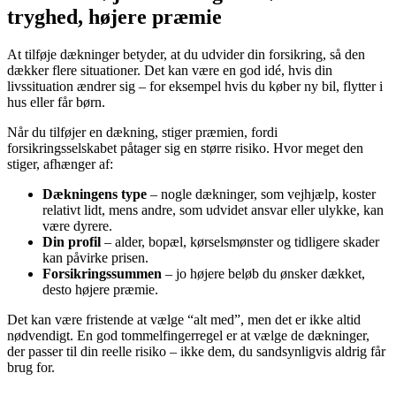
tryghed, højere præmie
At tilføje dækninger betyder, at du udvider din forsikring, så den
dækker flere situationer. Det kan være en god idé, hvis din
livssituation ændrer sig – for eksempel hvis du køber ny bil, flytter i
hus eller får børn.
Når du tilføjer en dækning, stiger præmien, fordi
forsikringsselskabet påtager sig en større risiko. Hvor meget den
stiger, afhænger af:
Dækningens type
– nogle dækninger, som vejhjælp, koster
relativt lidt, mens andre, som udvidet ansvar eller ulykke, kan
være dyrere.
Din profil
– alder, bopæl, kørselsmønster og tidligere skader
kan påvirke prisen.
Forsikringssummen
– jo højere beløb du ønsker dækket,
desto højere præmie.
Det kan være fristende at vælge “alt med”, men det er ikke altid
nødvendigt. En god tommelfingerregel er at vælge de dækninger,
der passer til din reelle risiko – ikke dem, du sandsynligvis aldrig får
brug for.