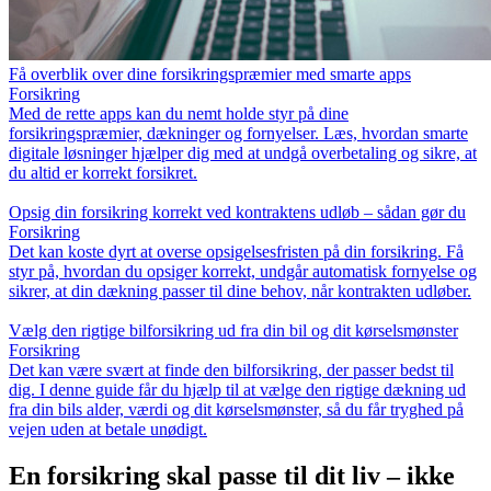
Få overblik over dine forsikringspræmier med smarte apps
Forsikring
Med de rette apps kan du nemt holde styr på dine
forsikringspræmier, dækninger og fornyelser. Læs, hvordan smarte
digitale løsninger hjælper dig med at undgå overbetaling og sikre, at
du altid er korrekt forsikret.
Opsig din forsikring korrekt ved kontraktens udløb – sådan gør du
Forsikring
Det kan koste dyrt at overse opsigelsesfristen på din forsikring. Få
styr på, hvordan du opsiger korrekt, undgår automatisk fornyelse og
sikrer, at din dækning passer til dine behov, når kontrakten udløber.
Vælg den rigtige bilforsikring ud fra din bil og dit kørselsmønster
Forsikring
Det kan være svært at finde den bilforsikring, der passer bedst til
dig. I denne guide får du hjælp til at vælge den rigtige dækning ud
fra din bils alder, værdi og dit kørselsmønster, så du får tryghed på
vejen uden at betale unødigt.
En forsikring skal passe til dit liv – ikke