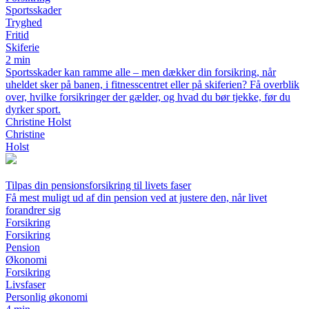
Sportsskader
Tryghed
Fritid
Skiferie
2 min
Sportsskader kan ramme alle – men dækker din forsikring, når
uheldet sker på banen, i fitnesscentret eller på skiferien? Få overblik
over, hvilke forsikringer der gælder, og hvad du bør tjekke, før du
dyrker sport.
Christine Holst
Christine
Holst
Tilpas din pensionsforsikring til livets faser
Få mest muligt ud af din pension ved at justere den, når livet
forandrer sig
Forsikring
Forsikring
Pension
Økonomi
Forsikring
Livsfaser
Personlig økonomi