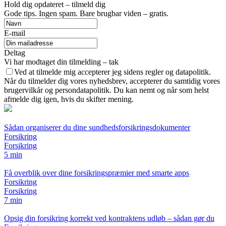
Hold dig opdateret – tilmeld dig
Gode tips. Ingen spam. Bare brugbar viden – gratis.
E-mail
Deltag
Vi har modtaget din tilmelding – tak
Ved at tilmelde mig accepterer jeg sidens regler og datapolitik.
Når du tilmelder dig vores nyhedsbrev, accepterer du samtidig vores
brugervilkår og persondatapolitik. Du kan nemt og når som helst
afmelde dig igen, hvis du skifter mening.
Sådan organiserer du dine sundhedsforsikringsdokumenter
Forsikring
Forsikring
5 min
Få overblik over dine forsikringspræmier med smarte apps
Forsikring
Forsikring
7 min
Opsig din forsikring korrekt ved kontraktens udløb – sådan gør du