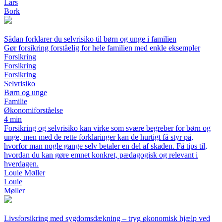
Lars
Bork
Sådan forklarer du selvrisiko til børn og unge i familien
Gør forsikring forståelig for hele familien med enkle eksempler
Forsikring
Forsikring
Forsikring
Selvrisiko
Børn og unge
Familie
Økonomiforståelse
4 min
Forsikring og selvrisiko kan virke som svære begreber for børn og
unge, men med de rette forklaringer kan de hurtigt få styr på,
hvorfor man nogle gange selv betaler en del af skaden. Få tips til,
hvordan du kan gøre emnet konkret, pædagogisk og relevant i
hverdagen.
Louie Møller
Louie
Møller
Livsforsikring med sygdomsdækning – tryg økonomisk hjælp ved