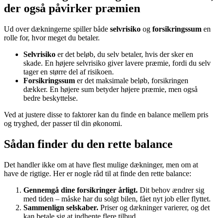
der også påvirker præmien
Ud over dækningerne spiller både
selvrisiko
og
forsikringssum
en
rolle for, hvor meget du betaler.
Selvrisiko
er det beløb, du selv betaler, hvis der sker en
skade. En højere selvrisiko giver lavere præmie, fordi du selv
tager en større del af risikoen.
Forsikringssum
er det maksimale beløb, forsikringen
dækker. En højere sum betyder højere præmie, men også
bedre beskyttelse.
Ved at justere disse to faktorer kan du finde en balance mellem pris
og tryghed, der passer til din økonomi.
Sådan finder du den rette balance
Det handler ikke om at have flest mulige dækninger, men om at
have de rigtige. Her er nogle råd til at finde den rette balance:
Gennemgå dine forsikringer årligt.
Dit behov ændrer sig
med tiden – måske har du solgt bilen, fået nyt job eller flyttet.
Sammenlign selskaber.
Priser og dækninger varierer, og det
kan betale sig at indhente flere tilbud.