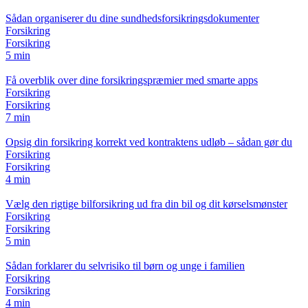
Sådan organiserer du dine sundhedsforsikringsdokumenter
Forsikring
Forsikring
5 min
Få overblik over dine forsikringspræmier med smarte apps
Forsikring
Forsikring
7 min
Opsig din forsikring korrekt ved kontraktens udløb – sådan gør du
Forsikring
Forsikring
4 min
Vælg den rigtige bilforsikring ud fra din bil og dit kørselsmønster
Forsikring
Forsikring
5 min
Sådan forklarer du selvrisiko til børn og unge i familien
Forsikring
Forsikring
4 min