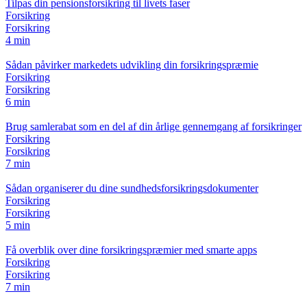
Tilpas din pensionsforsikring til livets faser
Forsikring
Forsikring
4 min
Sådan påvirker markedets udvikling din forsikringspræmie
Forsikring
Forsikring
6 min
Brug samlerabat som en del af din årlige gennemgang af forsikringer
Forsikring
Forsikring
7 min
Sådan organiserer du dine sundhedsforsikringsdokumenter
Forsikring
Forsikring
5 min
Få overblik over dine forsikringspræmier med smarte apps
Forsikring
Forsikring
7 min