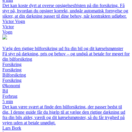
4 min
Det kan koste dyrt at overse opsigelsesfristen på din forsikring. Få
styr på, hvordan du opsiger korrekt, undgår automatisk fornyelse og
sikrer, at din dækning passer til dine behov, når kontrakten udløber.
Victor Vogn
Victor
Vogn
Vælg den rigtige bilforsikring ud fra din bil og dit kørselsmønster
Få styr på dækning, pris og behov – og undgå at betale for meget for
din bilforsikring
Forsikring
Forsikring
Bilforsikring
Forsikring
Økonomi
Bil
Forbrug
5 min
Det kan være svært at finde den bilforsikring, der passer bedst til
dig. I denne guide får du hjælp til at vælge den rigtige dækning ud
fra din bils alder, værdi og dit kørselsmønster, så du får tryghed på
vejen uden at betale unødigt.
Lars Bork