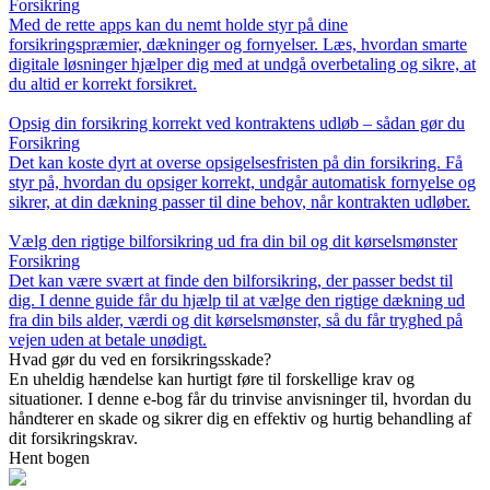
Forsikring
Med de rette apps kan du nemt holde styr på dine
forsikringspræmier, dækninger og fornyelser. Læs, hvordan smarte
digitale løsninger hjælper dig med at undgå overbetaling og sikre, at
du altid er korrekt forsikret.
Opsig din forsikring korrekt ved kontraktens udløb – sådan gør du
Forsikring
Det kan koste dyrt at overse opsigelsesfristen på din forsikring. Få
styr på, hvordan du opsiger korrekt, undgår automatisk fornyelse og
sikrer, at din dækning passer til dine behov, når kontrakten udløber.
Vælg den rigtige bilforsikring ud fra din bil og dit kørselsmønster
Forsikring
Det kan være svært at finde den bilforsikring, der passer bedst til
dig. I denne guide får du hjælp til at vælge den rigtige dækning ud
fra din bils alder, værdi og dit kørselsmønster, så du får tryghed på
vejen uden at betale unødigt.
Hvad gør du ved en forsikringsskade?
En uheldig hændelse kan hurtigt føre til forskellige krav og
situationer. I denne e-bog får du trinvise anvisninger til, hvordan du
håndterer en skade og sikrer dig en effektiv og hurtig behandling af
dit forsikringskrav.
Hent bogen